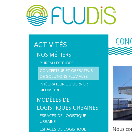
Skip
to
content
CONC
ACTIVITÉS
NOS MÉTIERS
BUREAU D’ÉTUDES
CONCEPTEUR ET OPÉRATEUR
DE SOLUTIONS FLUVIALES
INTÉGRATEUR DU DERNIER
KILOMÈTRE
MODÈLES DE
LOGISTIQUES URBAINES
ESPACES DE LOGISTIQUE
URBAINE
Nous con
ESPACES DE LOGISTIQUE