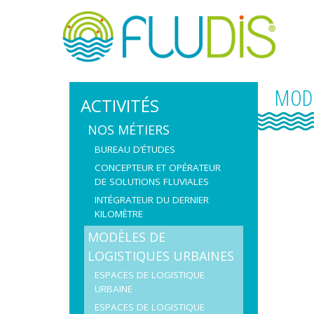
Skip
to
content
MODÈ
ACTIVITÉS
NOS MÉTIERS
BUREAU D’ÉTUDES
CONCEPTEUR ET OPÉRATEUR
DE SOLUTIONS FLUVIALES
INTÉGRATEUR DU DERNIER
KILOMÈTRE
MODÈLES DE
LOGISTIQUES URBAINES
ESPACES DE LOGISTIQUE
URBAINE
ESPACES DE LOGISTIQUE